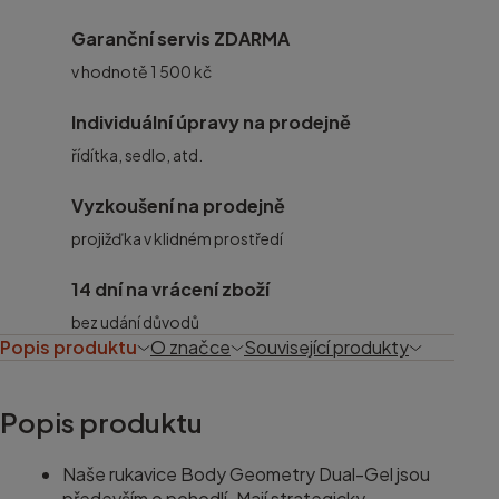
Garanční servis ZDARMA
v hodnotě 1 500 kč
Individuální úpravy na prodejně
řídítka, sedlo, atd.
Vyzkoušení na prodejně
projižďka v klidném prostředí
14 dní na vrácení zboží
bez udání důvodů
Popis produktu
O značce
Související produkty
Popis produktu
Naše rukavice Body Geometry Dual-Gel jsou
především o pohodlí. Mají strategicky