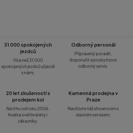
31 000 spokojených
Odborný personál
jezdců
Připravený poradit,
doporučit a poskytnout
Více než 31 000
odborný servis.
spokojených jezdců už jezdí
s námi.
20 let zkušeností s
Kamenná prodejna v
prodejem kol
Praze
Na trhu od roku 2006.
Navštivte náš showroom s
Kvalita ověřená léty i
vlastním servisem.
zákazníky.