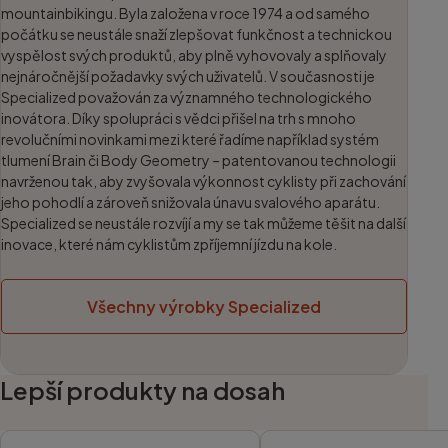
mountainbikingu. Byla založena v roce 1974 a od samého
počátku se neustále snaží zlepšovat funkčnost a technickou
vyspělost svých produktů, aby plně vyhovovaly a splňovaly
nejnáročnější požadavky svých uživatelů. V současnosti je
Specialized považován za významného technologického
inovátora. Díky spolupráci s vědci přišel na trh s mnoho
revolučními novinkami mezi které řadíme například systém
tlumení Brain či Body Geometry – patentovanou technologii
navrženou tak, aby zvyšovala výkonnost cyklisty při zachování
jeho pohodlí a zároveň snižovala únavu svalového aparátu.
Specialized se neustále rozvíjí a my se tak můžeme těšit na další
inovace, které nám cyklistům zpříjemní jízdu na kole.
Všechny výrobky Specialized
Lepší produkty na dosah