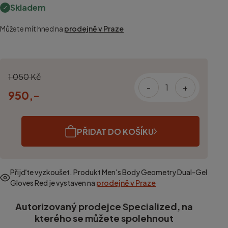
Skladem
Můžete mít hned na
prodejně v Praze
1 050 Kč
-
+
950,-
PŘIDAT DO KOŠÍKU
Přijďte vyzkoušet. Produkt
Men's Body Geometry Dual-Gel
Gloves Red
je vystaven na
prodejně v Praze
Autorizovaný prodejce Specialized, na
kterého se můžete spolehnout