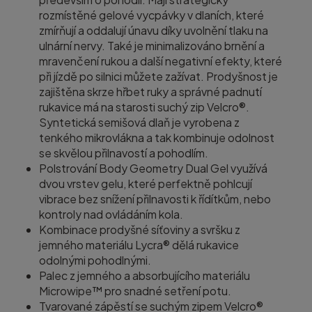
rozmístěné gelové vycpávky v dlaních, které
zmírňují a oddalují únavu díky uvolnění tlaku na
ulnární nervy. Také je minimalizováno brnění a
mravenčení rukou a další negativní efekty, které
při jízdě po silnici můžete zažívat. Prodyšnost je
zajištěna skrze hřbet ruky a správné padnutí
rukavice má na starosti suchý zip Velcro®.
Syntetická semišová dlaň je vyrobena z
tenkého mikrovlákna a tak kombinuje odolnost
se skvělou přilnavostí a pohodlím.
Polstrování Body Geometry Dual Gel využívá
dvou vrstev gelu, které perfektně pohlcují
vibrace bez snížení přilnavosti k řídítkům, nebo
kontroly nad ovládáním kola.
Kombinace prodyšné síťoviny a svršku z
jemného materiálu Lycra® dělá rukavice
odolnými pohodlnými.
Palec z jemného a absorbujícího materiálu
Microwipe™ pro snadné setření potu.
Tvarované zápěstí se suchým zipem Velcro®