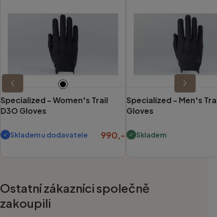
Specialized -
Women's Trail
Specialized -
Men's Tra
D3O Gloves
Gloves
990,-
Skladem u dodavatele
Skladem
Ostatní zákazníci společně
zakoupili