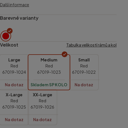
Další informace
Barevné varianty
Velikost
Tabulka velikostí rámů a kol
Large
Medium
Small
Red
Red
Red
67019-1024
67019-1023
67019-1022
Na dotaz
Skladem SP KOLO
Na dotaz
X-Large
XX-Large
Red
Red
67019-1025
67019-1026
Na dotaz
Na dotaz