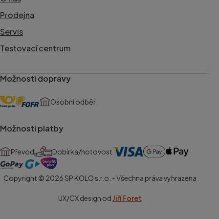
Prodejna
Servis
Testovací centrum
Možnosti dopravy
Osobní odběr
Možnosti platby
Převod
Dobírka/hotovost
Copyright © 2026 SP KOLO s.r.o. - Všechna práva vyhrazena
UX/CX design od
Jiří Foret