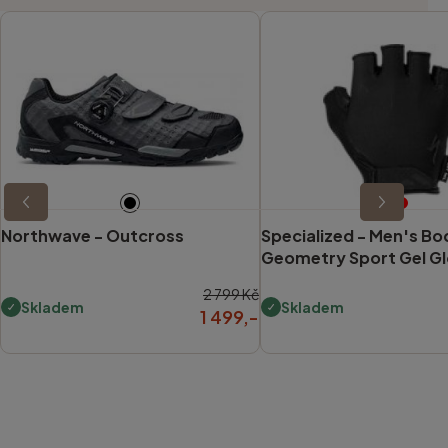
Northwave -
Outcross
Specialized -
Men's Bo
Geometry Sport Gel G
2 799 Kč
Skladem
Skladem
1 499,-