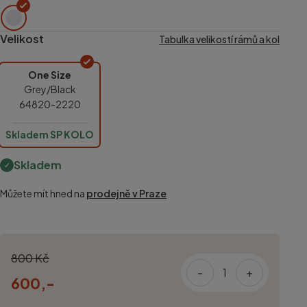
Velikost
Tabulka velikostí rámů a kol
One Size
Grey/Black
64820-2220
Skladem SP KOLO
Skladem
Můžete mít hned na
prodejně v Praze
800 Kč
-
+
600,-