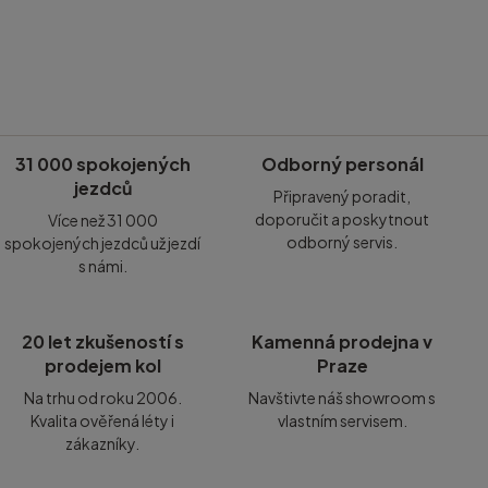
31 000 spokojených
Odborný personál
jezdců
Připravený poradit,
doporučit a poskytnout
Více než 31 000
odborný servis.
spokojených jezdců už jezdí
s námi.
20 let zkušeností s
Kamenná prodejna v
prodejem kol
Praze
Na trhu od roku 2006.
Navštivte náš showroom s
Kvalita ověřená léty i
vlastním servisem.
zákazníky.