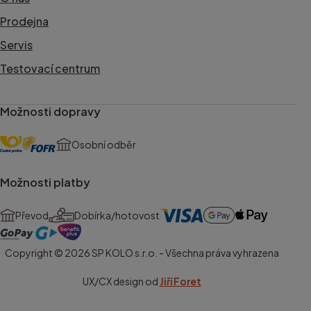
Prodejna
Servis
Testovací centrum
Možnosti dopravy
Osobní odběr
Možnosti platby
Převod
Dobírka/hotovost
Copyright © 2026 SP KOLO s.r.o. - Všechna práva vyhrazena
UX/CX design od
Jiří Foret