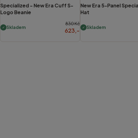
Specialized -
New Era Cuff S-
New Era 5-Panel Specia
Logo Beanie
Hat
830 Kč
Skladem
Skladem
623,-