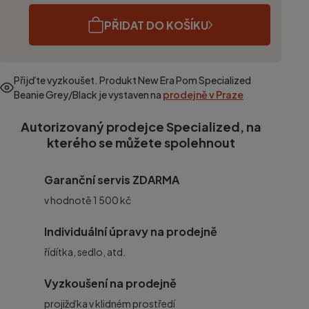
PŘIDAT DO KOŠÍKU
Přijďte vyzkoušet. Produkt
New Era Pom Specialized
Beanie Grey/Black
je vystaven na
prodejně v Praze
Autorizovaný prodejce Specialized, na
kterého se můžete spolehnout
Garanční servis ZDARMA
v hodnotě 1 500 kč
Individuální úpravy na prodejně
řídítka, sedlo, atd.
Vyzkoušení na prodejně
projižďka v klidném prostředí