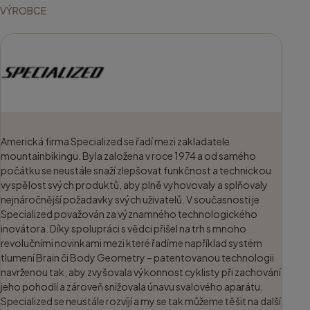
VÝROBCE
Americká firma Specialized se řadí mezi zakladatele
mountainbikingu. Byla založena v roce 1974 a od samého
počátku se neustále snaží zlepšovat funkčnost a technickou
vyspělost svých produktů, aby plně vyhovovaly a splňovaly
nejnáročnější požadavky svých uživatelů. V současnosti je
Specialized považován za významného technologického
inovátora. Díky spolupráci s vědci přišel na trh s mnoho
revolučními novinkami mezi které řadíme například systém
tlumení Brain či Body Geometry – patentovanou technologii
navrženou tak, aby zvyšovala výkonnost cyklisty při zachování
jeho pohodlí a zároveň snižovala únavu svalového aparátu.
Specialized se neustále rozvíjí a my se tak můžeme těšit na další