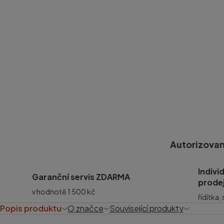
Autorizovan
Indivi
Garanční servis ZDARMA
prode
v hodnotě 1 500 kč
řídítka,
Popis produktu
O značce
Související produkty