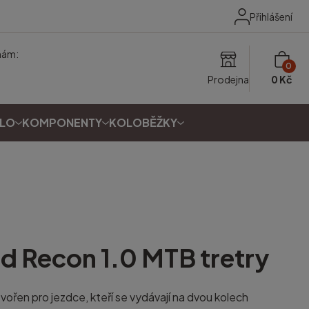
Přihlášení
nám:
0
Prodejna
0 Kč
OLO
KOMPONENTY
KOLOBĚŽKY
ed
Recon 1.0 MTB tretry
vořen pro jezdce, kteří se vydávají na dvou kolech