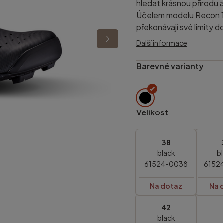
hledat krásnou přírodu a
Účelem modelu Recon 1.
překonávají své limity do 
Další informace
Barevné varianty
Velikost
38
black
b
61524-0038
6152
Na dotaz
Na 
42
black