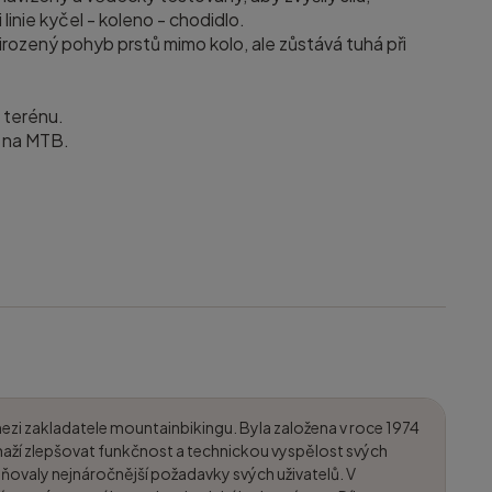
i linie kyčel - koleno - chodidlo.
rozený pohyb prstů mimo kolo, ale zůstává tuhá při
 terénu.
 na MTB.
mezi zakladatele mountainbikingu. Byla založena v roce 1974
aží zlepšovat funkčnost a technickou vyspělost svých
ňovaly nejnáročnější požadavky svých uživatelů. V