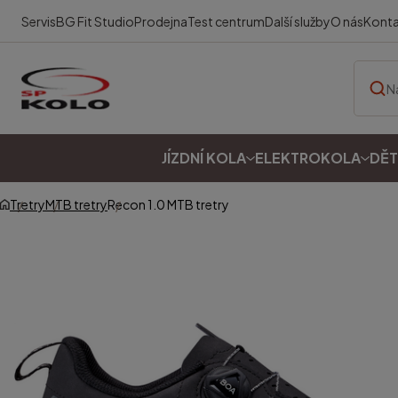
Servis
BG Fit Studio
Prodejna
Test centrum
Další služby
O nás
Kont
JÍZDNÍ KOLA
ELEKTROKOLA
DĚT
Tretry
MTB tretry
Recon 1.0 MTB tretry