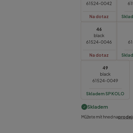
61524-0042
61
Na dotaz
Skla
46
black
61524-0046
61
Na dotaz
Skla
49
black
61524-0049
Skladem SP KOLO
Skladem
Můžete mít hned na
prodej