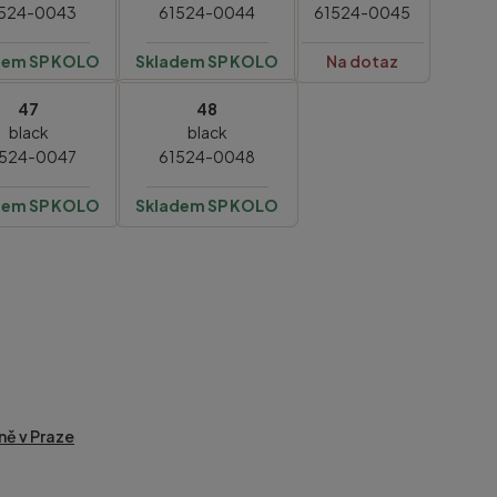
524-0043
61524-0044
61524-0045
dem SP KOLO
Skladem SP KOLO
Na dotaz
47
48
black
black
524-0047
61524-0048
dem SP KOLO
Skladem SP KOLO
ně v Praze