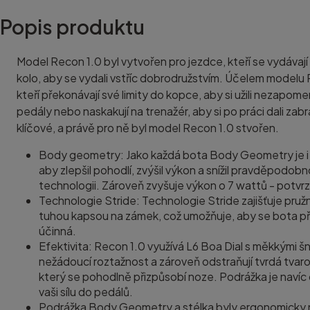
Popis produktu
Model Recon 1.0 byl vytvořen pro jezdce, kteří se vydávají
kolo, aby se vydali vstříc dobrodružstvím. Účelem model
kteří překonávají své limity do kopce, aby si užili nezap
pedály nebo naskakují na trenažér, aby si po práci dali za
klíčové, a právě pro ně byl model Recon 1.0 stvořen.
Body geometry: Jako každá bota Body Geometry je i 
aby zlepšil pohodlí, zvýšil výkon a snížil pravděpodo
technologii. Zároveň zvyšuje výkon o 7 wattů - potv
Technologie Stride: Technologie Stride zajišťuje pruž
tuhou kapsou na zámek, což umožňuje, aby se bota při 
účinná.
Efektivita: Recon 1.0 využívá L6 Boa Dial s měkkými šn
nežádoucí roztažnost a zároveň odstraňují tvrdá tvarov
který se pohodlně přizpůsobí noze. Podrážka je navíc
vaši sílu do pedálů.
Podrážka Body Geometry a stélka byly ergonomicky na