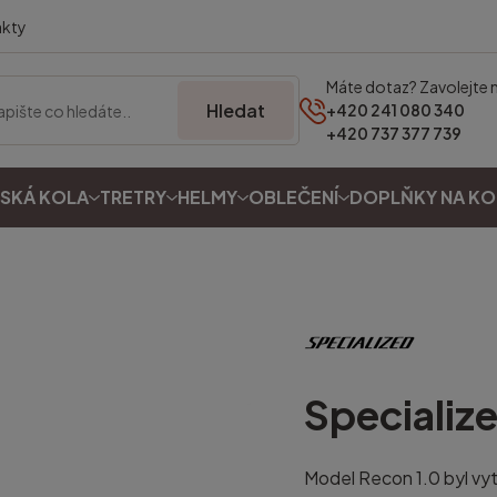
akty
Máte dotaz? Zavolejte 
Hledat
+420 241 080 340
+420 737 377 739
SKÁ KOLA
TRETRY
HELMY
OBLEČENÍ
DOPLŇKY NA K
Specializ
Model Recon 1.0 byl vyt