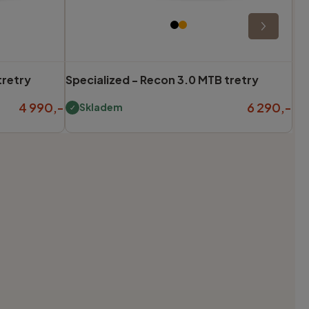
tretry
Specialized -
Recon 3.0 MTB tretry
4 990,-
6 290,-
Skladem