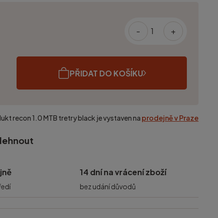
-
+
PŘIDAT DO KOŠÍKU
dukt
recon 1.0 MTB tretry black
je vystaven na
prodejně v Praze
olehnout
jně
14 dní na vrácení zboží
ředí
bez udání důvodů