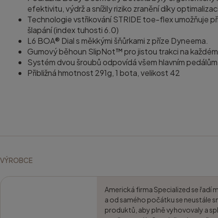
efektivitu, výdrž a snížily riziko zranění díky optimalizac
Technologie vstřikování STRIDE toe-flex umožňuje při
šlapání (index tuhosti 6.0)
L6 BOA® Dial s měkkými šňůrkami z příze Dyneema.
Gumový běhoun SlipNot™ pro jistou trakci na každém
Systém dvou šroubů odpovídá všem hlavním pedálům
Přibližná hmotnost 291g, 1 bota, velikost 42
VÝROBCE
Americká firma Specialized se řadí 
a od samého počátku se neustále sn
produktů, aby plně vyhovovaly a spl