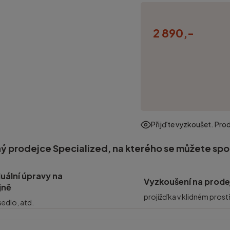
2 890,-
Přijďte vyzkoušet. Pro
ý prodejce Specialized, na kterého se můžete sp
duální úpravy na
Vyzkoušení na prode
jně
projižďka v klidném prost
 sedlo, atd.