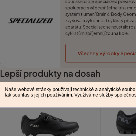
současnosti je Specialized považo
spolupráci s vědci přišel na trh s m
systém tlumení Brain či Body Geom
zvyšovala výkonnost cyklisty při za
aparátu. Specialized se neustále roz
cyklistům zpříjemní jízdu na kole.
Všechny výrobky Specia
Lepší produkty na dosah