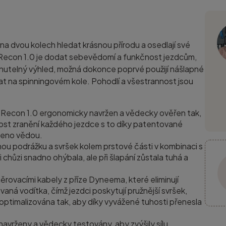
 na dvou kolech hledat krásnou přírodu a osedlají své
u Recon 1.0 je dodat sebevědomí a funkčnost jezdcům,
omenutelný výhled, možná dokonce poprvé použijí nášlapné
brat na spinningovém kole. Pohodlí a všestrannost jsou
Recon 1.0 ergonomicky navržen a vědecky ověřen tak,
bnost zranění každého jezdce s to díky patentované
rzeno vědou.
nou podrážku a svršek kolem prstové části v kombinaci s
chůzi snadno ohýbala, ale při šlapání zůstala tuhá a
ěrovacími kabely z příze Dyneema, které eliminují
aná vodítka, čímž jezdci poskytují pružnější svršek,
 optimalizována tak, aby díky vyvážené tuhosti přenesla
vrženy a vědecky testovány, aby zvýšily sílu,