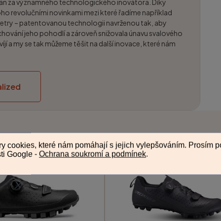
ván za významného technologického inovátora. Díky
noho revolučními novinkami mezi které řadíme například
etry – patentovanou technologii navrženou tak, aby
chování jeho pohodlí a zároveň snižovala únavu svalového
víjí a my se tak můžeme těšit na další inovace, které nám
lized