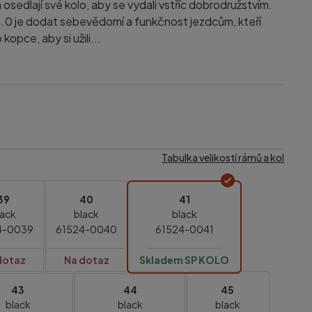
 osedlají své kolo, aby se vydali vstříc dobrodružstvím.
0 je dodat sebevědomí a funkčnost jezdcům, kteří
kopce, aby si užili...
Tabulka velikostí rámů a kol
39
40
41
lack
black
black
4-0039
61524-0040
61524-0041
dotaz
Na dotaz
Skladem SP KOLO
43
44
45
black
black
black