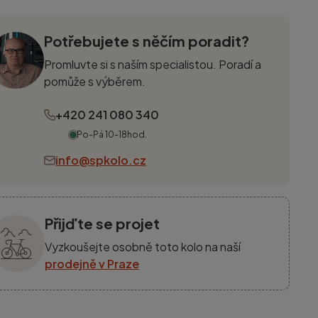
Potřebujete s něčím poradit?
Promluvte si s naším specialistou. Poradí a
pomůže s výběrem.
+420 241 080 340
Po-Pá 10-18hod.
info@spkolo.cz
Přijďte se projet
Vyzkoušejte osobně toto kolo na naší
prodejně v Praze