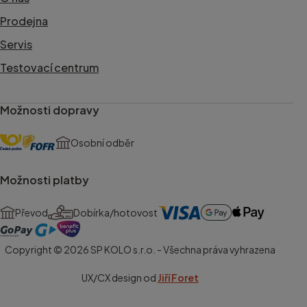
Prodejna
Servis
Testovací centrum
Možnosti dopravy
Osobní odběr
Možnosti platby
Převod
Dobírka/hotovost
Copyright © 2026 SP KOLO s.r.o. - Všechna práva vyhrazena
UX/CX design od
Jiří Foret