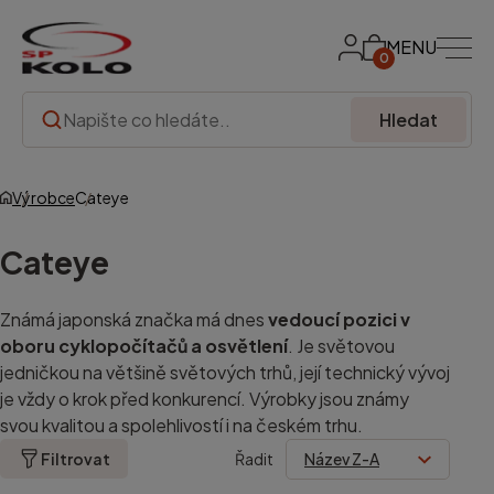
MENU
0
Hledat
Výrobce
Cateye
Cateye
Známá japonská značka má dnes
vedoucí pozici v
oboru cyklopočítačů a osvětlení
. Je světovou
jedničkou na většině světových trhů, její technický vývoj
je vždy o krok před konkurencí. Výrobky jsou známy
svou kvalitou a spolehlivostí i na českém trhu.
Filtrovat
Řadit