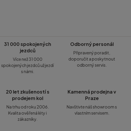
31 000 spokojených
Odborný personál
jezdců
Připravený poradit,
doporučit a poskytnout
Více než 31 000
odborný servis.
spokojených jezdců už jezdí
s námi.
20 let zkušeností s
Kamenná prodejna v
prodejem kol
Praze
Na trhu od roku 2006.
Navštivte náš showroom s
Kvalita ověřená léty i
vlastním servisem.
zákazníky.