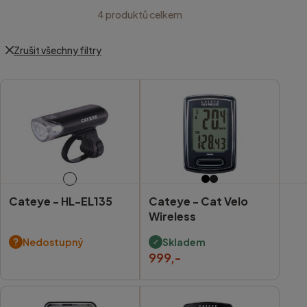
4
produktů celkem
Zrušit všechny filtry
Cateye -
HL-EL135
Cateye -
Cat Velo
Wireless
Nedostupný
Skladem
999,-