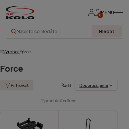
MENU
0
Hledat
Výrobce
Force
Force
Filtrovat
Řadit
2
produktů celkem