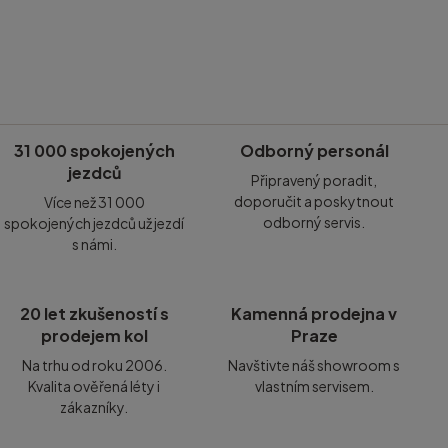
31 000 spokojených
Odborný personál
jezdců
Připravený poradit,
doporučit a poskytnout
Více než 31 000
odborný servis.
spokojených jezdců už jezdí
s námi.
20 let zkušeností s
Kamenná prodejna v
prodejem kol
Praze
Na trhu od roku 2006.
Navštivte náš showroom s
Kvalita ověřená léty i
vlastním servisem.
zákazníky.