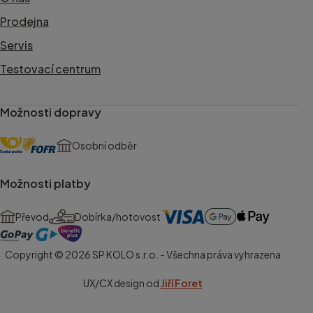
Prodejna
Servis
Testovací centrum
Možnosti dopravy
Osobní odběr
Možnosti platby
Převod
Dobírka/hotovost
Copyright © 2026 SP KOLO s.r.o. - Všechna práva vyhrazena
UX/CX design od
Jiří Foret