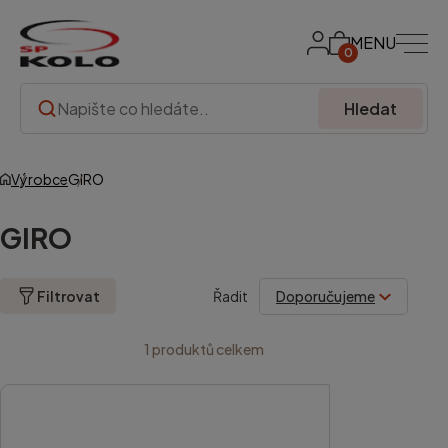
MENU
0
Hledat
Výrobce
GIRO
GIRO
Filtrovat
Řadit
1
produktů celkem