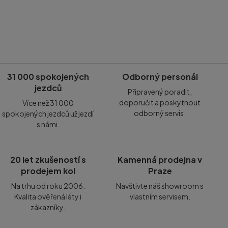
31 000 spokojených
Odborný personál
jezdců
Připravený poradit,
doporučit a poskytnout
Více než 31 000
odborný servis.
spokojených jezdců už jezdí
s námi.
20 let zkušeností s
Kamenná prodejna v
prodejem kol
Praze
Na trhu od roku 2006.
Navštivte náš showroom s
Kvalita ověřená léty i
vlastním servisem.
zákazníky.