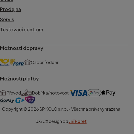
Prodejna
Servis
Testovací centrum
Možnosti dopravy
Osobní odběr
Možnosti platby
Převod
Dobírka/hotovost
Copyright © 2026 SP KOLO s.r.o. - Všechna práva vyhrazena
UX/CX design od
Jiří Foret