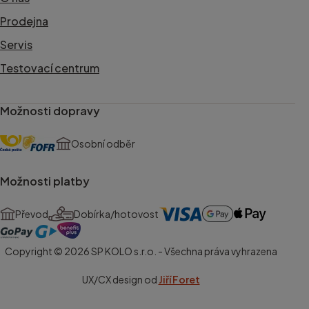
Prodejna
Servis
Testovací centrum
Možnosti dopravy
Osobní odběr
Možnosti platby
Převod
Dobírka/hotovost
Copyright © 2026 SP KOLO s.r.o. - Všechna práva vyhrazena
UX/CX design od
Jiří Foret