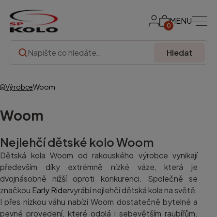
MENU
0
Hledat
Výrobce
Woom
Woom
Nejlehčí dětské kolo Woom
Dětská kola Woom od rakouského výrobce vynikají
především díky extrémně nízké váze, která je
dvojnásobně nižší oproti konkurenci. Společně se
značkou
Early Rider
vyrábí nejlehčí dětská kola na světě.
I přes nízkou váhu nabízí Woom dostatečně bytelné a
pevné provedení, které odolá i sebevětším raubířům.