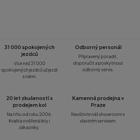
31 000 spokojených
Odborný personál
jezdců
Připravený poradit,
doporučit a poskytnout
Více než 31 000
odborný servis.
spokojených jezdců už jezdí
s námi.
20 let zkušeností s
Kamenná prodejna v
prodejem kol
Praze
Na trhu od roku 2006.
Navštivte náš showroom s
Kvalita ověřená léty i
vlastním servisem.
zákazníky.