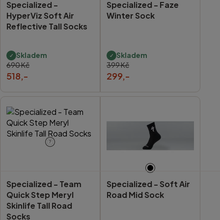
Specialized -
Specialized -
Faze
HyperViz Soft Air
Winter Sock
Reflective Tall Socks
Skladem
Skladem
690 Kč
399 Kč
518,-
299,-
?
Specialized -
Team
Specialized -
Soft Air
Quick Step Meryl
Road Mid Sock
Skinlife Tall Road
Socks