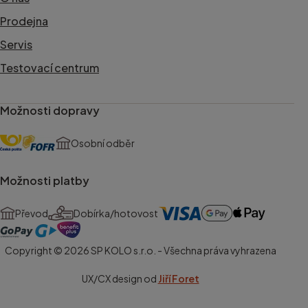
Prodejna
Servis
Testovací centrum
Možnosti dopravy
Osobní odběr
Možnosti platby
Převod
Dobírka/hotovost
Copyright © 2026 SP KOLO s.r.o. - Všechna práva vyhrazena
UX/CX design od
Jiří Foret