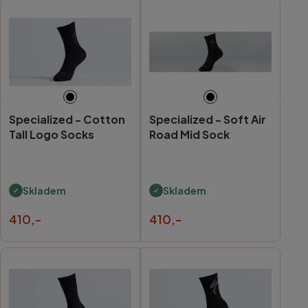
Specialized -
Cotton
Specialized -
Soft Air
Tall Logo Socks
Road Mid Sock
Skladem
Skladem
410,-
410,-