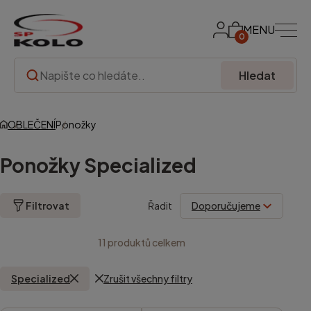
MENU
0
Hledat
OBLEČENÍ
Ponožky
Ponožky Specialized
Filtrovat
Řadit
11
produktů celkem
Specialized
Zrušit všechny filtry