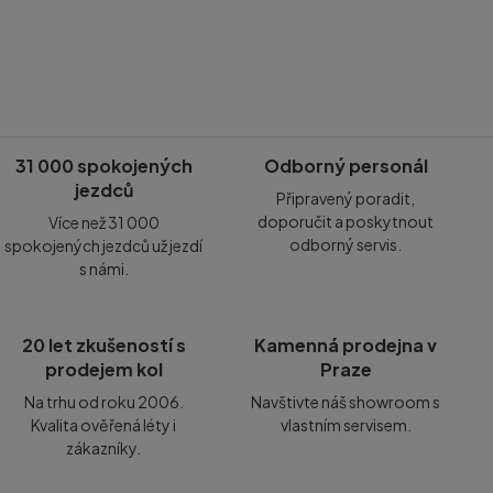
31 000 spokojených
Odborný personál
jezdců
Připravený poradit,
doporučit a poskytnout
Více než 31 000
odborný servis.
spokojených jezdců už jezdí
s námi.
20 let zkušeností s
Kamenná prodejna v
prodejem kol
Praze
Na trhu od roku 2006.
Navštivte náš showroom s
Kvalita ověřená léty i
vlastním servisem.
zákazníky.