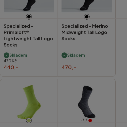
Specialized -
Specialized -
Merino
Primaloft®
Midweight Tall Logo
Lightweight Tall Logo
Socks
Socks
Skladem
Skladem
470 Kč
440,-
470,-
?
?