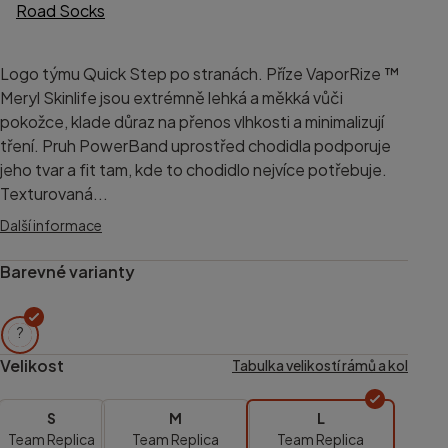
Logo týmu Quick Step po stranách. Příze VaporRize ™
Meryl Skinlife jsou extrémně lehká a měkká vůči
pokožce, klade důraz na přenos vlhkosti a minimalizují
tření. Pruh PowerBand uprostřed chodidla podporuje
jeho tvar a fit tam, kde to chodidlo nejvíce potřebuje.
Texturovaná...
Další informace
Barevné varianty
?
Velikost
Tabulka velikostí rámů a kol
S
M
L
Team Replica
Team Replica
Team Replica