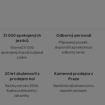
31 000 spokojených
Odborný personál
jezdců
Připravený poradit,
doporučit a poskytnout
Více než 31 000
odborný servis.
spokojených jezdců už jezdí
s námi.
20 let zkušeností s
Kamenná prodejna v
prodejem kol
Praze
Na trhu od roku 2006.
Navštivte náš showroom s
Kvalita ověřená léty i
vlastním servisem.
zákazníky.