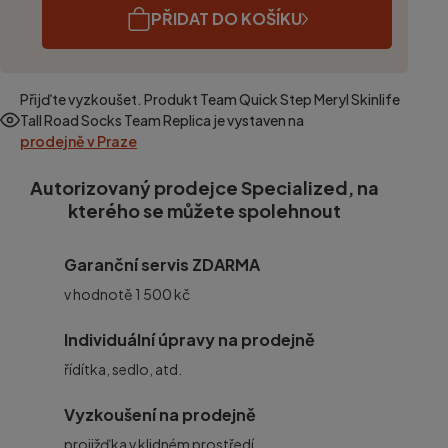
PŘIDAT DO KOŠÍKU
Přijďte vyzkoušet. Produkt
Team Quick Step Meryl Skinlife
Tall Road Socks Team Replica
je vystaven na
prodejně v Praze
Autorizovaný prodejce Specialized, na
kterého se můžete spolehnout
Garanční servis ZDARMA
v hodnotě 1 500 kč
Individuální úpravy na prodejně
řídítka, sedlo, atd.
Vyzkoušení na prodejně
projižďka v klidném prostředí