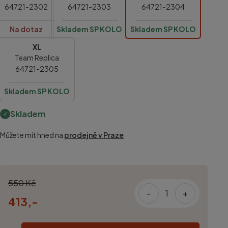
64721-2302
64721-2303
64721-2304
Na dotaz
Skladem SP KOLO
Skladem SP KOLO
XL
Team Replica
64721-2305
Skladem SP KOLO
Skladem
Můžete mít hned na
prodejně v Praze
550 Kč
-
+
413,-