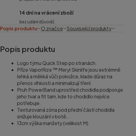
14 dní na vrácení zboží
bez udání důvodů
Popis produktu
O značce
Související produkty
Popis produktu
Logo týmu Quick Step po stranách.
Příze VaporRize ™ Meryl Skinlife jsou extrémně
lehká a měkká vůči pokožce, klade důraz na
přenos vlhkosti a minimalizují tření.
Pruh PowerBand uprostřed chodidla podporuje
jeho tvar a fit tam, kde to chodidlo nejvíce
potřebuje.
Texturovaná zóna pod přední částí chodidla
snižuje klouzání v botě..
13cm výška manžety (velikost M)