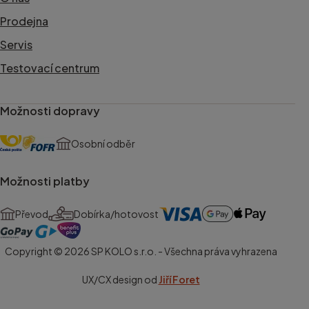
Prodejna
Servis
Testovací centrum
Možnosti dopravy
Osobní odběr
Možnosti platby
Převod
Dobírka/hotovost
Copyright © 2026 SP KOLO s.r.o. - Všechna práva vyhrazena
UX/CX design od
Jiří Foret