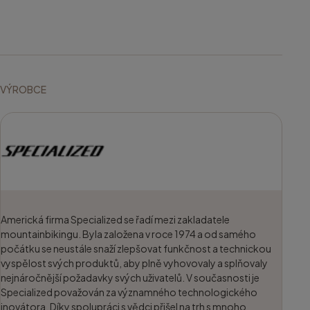
VÝROBCE
Americká firma Specialized se řadí mezi zakladatele
mountainbikingu. Byla založena v roce 1974 a od samého
počátku se neustále snaží zlepšovat funkčnost a technickou
vyspělost svých produktů, aby plně vyhovovaly a splňovaly
nejnáročnější požadavky svých uživatelů. V současnosti je
Specialized považován za významného technologického
inovátora. Díky spolupráci s vědci přišel na trh s mnoho