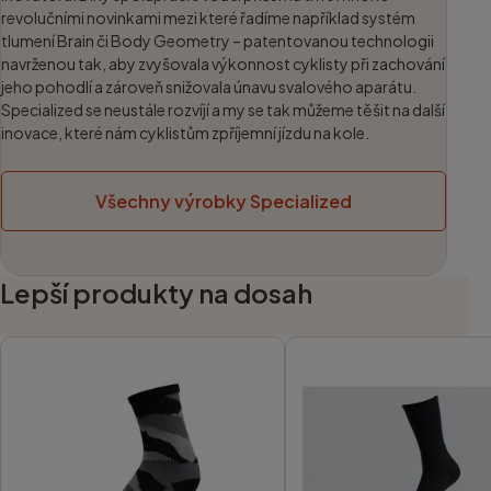
revolučními novinkami mezi které řadíme například systém
tlumení Brain či Body Geometry – patentovanou technologii
navrženou tak, aby zvyšovala výkonnost cyklisty při zachování
jeho pohodlí a zároveň snižovala únavu svalového aparátu.
Specialized se neustále rozvíjí a my se tak můžeme těšit na další
inovace, které nám cyklistům zpříjemní jízdu na kole.
Všechny výrobky Specialized
Lepší produkty na dosah