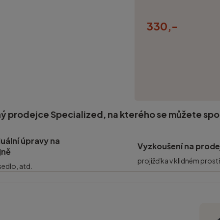
330,-
ý prodejce Specialized, na kterého se můžete sp
duální úpravy na
Vyzkoušení na prode
jně
projižďka v klidném prost
 sedlo, atd.