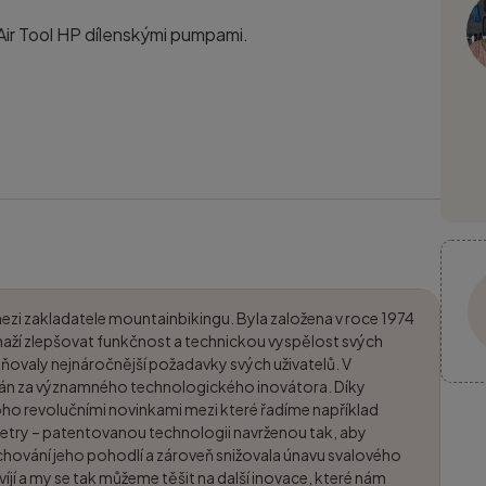
ir Tool HP dílenskými pumpami.
mezi zakladatele mountainbikingu. Byla založena v roce 1974
aží zlepšovat funkčnost a technickou vyspělost svých
ňovaly nejnáročnější požadavky svých uživatelů. V
ván za významného technologického inovátora. Díky
noho revolučními novinkami mezi které řadíme například
etry – patentovanou technologii navrženou tak, aby
chování jeho pohodlí a zároveň snižovala únavu svalového
víjí a my se tak můžeme těšit na další inovace, které nám