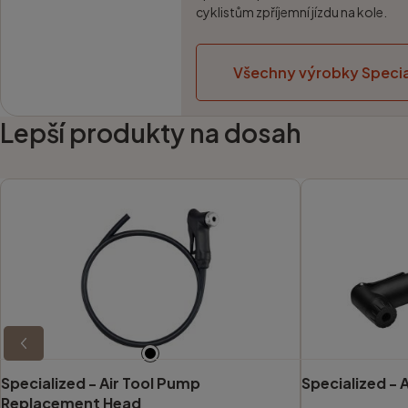
cyklistům zpříjemní jízdu na kole.
Všechny výrobky Specia
Lepší produkty na dosah
Specialized -
Air Tool Pump
Specialized -
A
Replacement Head