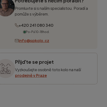
Potřebujete s něčím poradit?
Promluvte si s naším specialistou. Poradí a
pomůže s výběrem.
+420 241 080 340
Po-Pá 10-18hod.
info@spkolo.cz
Přijďte se projet
Vyzkoušejte osobně toto kolo na naší
prodejně v Praze