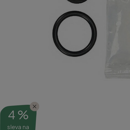
4 %
sleva na