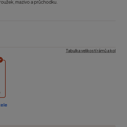
oužek, mazivo a průchodku.
Tabulka velikostí rámů a kol
e
ele