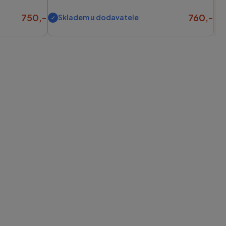
750,-
760,-
Skladem u dodavatele