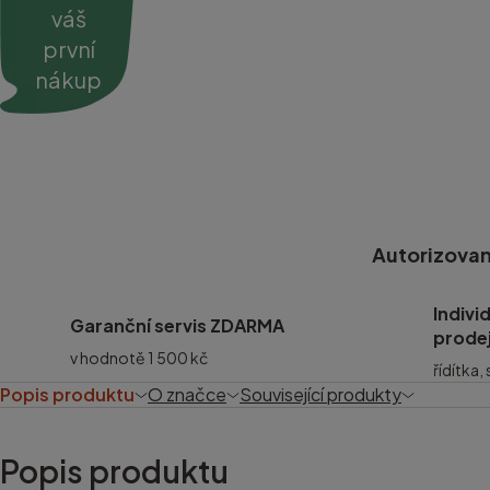
váš
první
nákup
Autorizovan
Indivi
Garanční servis ZDARMA
prode
v hodnotě 1 500 kč
řídítka,
Popis produktu
O značce
Související produkty
Popis produktu