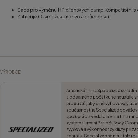
Sada pro výměnu HP dílenských pump Kompatibilní s A
Zahrnuje O-kroužek, mazivo a průchodku.
VÝROBCE
Americká firma Specialized se řadí 
a od samého počátku se neustále sn
produktů, aby plně vyhovovaly a spl
současnosti je Specialized považo
spolupráci s vědci přišel na trh s m
systém tlumení Brain či Body Geom
zvyšovala výkonnost cyklisty při za
aparátu. Specialized se neustále roz