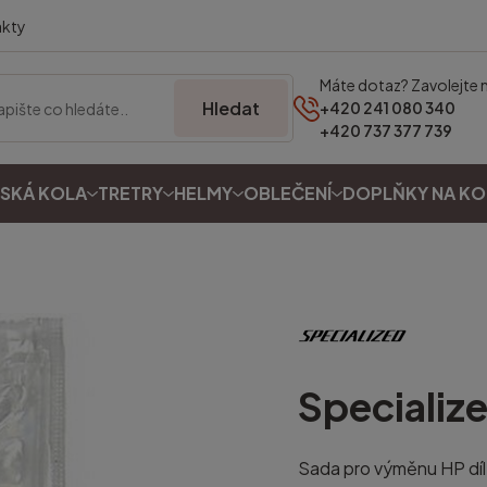
akty
Máte dotaz? Zavolejte 
Hledat
+420 241 080 340
+420 737 377 739
SKÁ KOLA
TRETRY
HELMY
OBLEČENÍ
DOPLŇKY NA K
Specializ
Sada pro výměnu HP díl