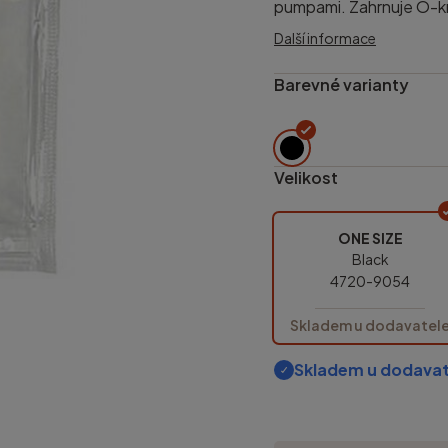
pumpami. Zahrnuje O-kr
Další informace
Barevné varianty
Velikost
ONE SIZE
Black
4720-9054
Skladem u dodavatel
Skladem u dodavat