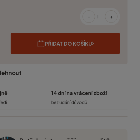
-
+
PŘIDAT DO KOŠÍKU
olehnout
jně
14 dní na vrácení zboží
ředí
bez udání důvodů