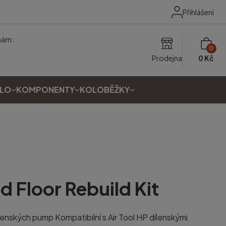
Přihlášení
nám:
0
Prodejna
0 Kč
OLO
KOMPONENTY
KOLOBĚŽKY
ed
Floor Rebuild Kit
enských pump Kompatibilní s Air Tool HP dílenskými