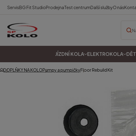
Servis
BG Fit Studio
Prodejna
Test centrum
Další služby
O nás
Kont
JÍZDNÍ KOLA
ELEKTROKOLA
DĚT
DOPLŇKY NA KOLO
Pumpy a pumpičky
Floor Rebuild Kit