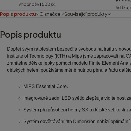
v hodnotě 1 500 kč
řídítka,
Popis produktu
O značce
Související produkty
Popis produktu
Dopřej svým ratolestem bezpečí a svobodu na trailu s novo
Institute of Technology (KTH) a Mips jsme zapracovali na 
zranitelné dětské lebky pomocí modelu Finite Element Analysi
dětských helem používáme méně hutnou pěnu a řadu dalšíc
MIPS Essential Core.
Integrované zadní LED světlo zlepšuje viditelnost za
Systém přizpůsobení helmy SX a dětské velikosti za
Systém odvětrávání 4th Dimension nabízí optimální 