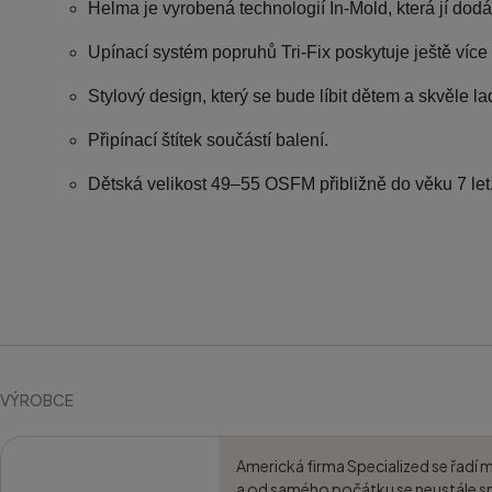
Helma je vyrobená technologií In-Mold, která jí dod
Upínací systém popruhů Tri-Fix poskytuje ještě více
Stylový design, který se bude líbit dětem a skvěle lad
Připínací štítek součástí balení.
Dětská velikost 49–⁠⁠⁠⁠⁠⁠55 OSFM přibližně do věku 7 let
VÝROBCE
Americká firma Specialized se řadí 
a od samého počátku se neustále sn