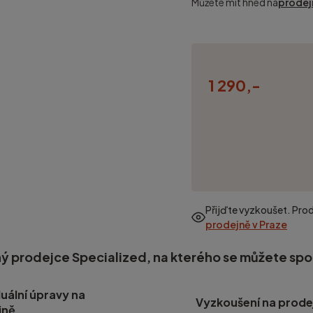
Můžete mít hned na
prodej
1 290,-
Přijďte vyzkoušet. Pro
prodejně v Praze
ý prodejce Specialized, na kterého se můžete sp
duální úpravy na
Vyzkoušení na prode
jně