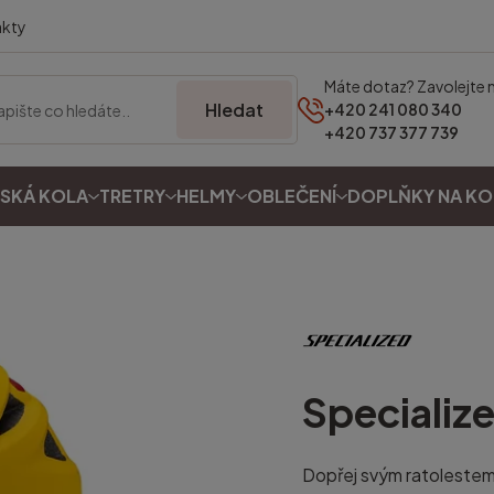
akty
Máte dotaz? Zavolejte 
Hledat
+420 241 080 340
+420 737 377 739
SKÁ KOLA
TRETRY
HELMY
OBLEČENÍ
DOPLŇKY NA K
Specializ
Dopřej svým ratolestem