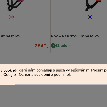
Omne MIPS
Poc -
POCito Omne MIPS
2 540,-
Skladem