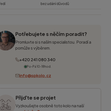
ředí
bez udání důvodů
Potřebujete s něčím poradit?
Promluvte si s naším specialistou. Poradí a
pomůže s výběrem.
+420 241 080 340
Po-Pá 10-18hod.
info@spkolo.cz
Přijďte se projet
Vyzkoušejte osobně toto kolo na naší