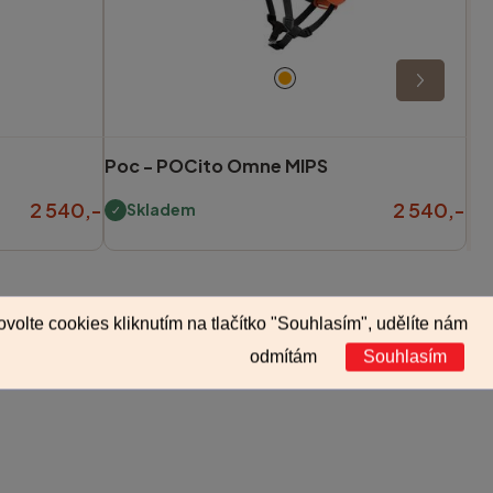
Poc -
POCito Omne MIPS
2 540,-
2 540,-
Skladem