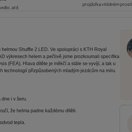
projižďka v klidném prost
 sedlo, atd.
u helmou Shuffle 2 LED. Ve spolupráci s KTH Royal
CAD výkresech helem a pečlivě jsme prozkoumali specifika
s (FEA). Hlava dítěte je měkčí a stále se vyvíjí, a tak u
h technologií přizpůsobených mladým jezdcům na míru.
 dne i v šeru.
ručí, že helma padne každému dítěti.
odvod tepla.