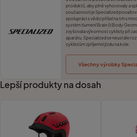
produktů, aby plně vyhovovaly a spl
současnosti je Specialized považo
spolupráci s vědci přišel na trh s m
systém tlumení Brain či Body Geom
zvyšovala výkonnost cyklisty při za
aparátu. Specialized se neustále roz
cyklistům zpříjemní jízdu na kole.
Všechny výrobky Specia
Lepší produkty na dosah