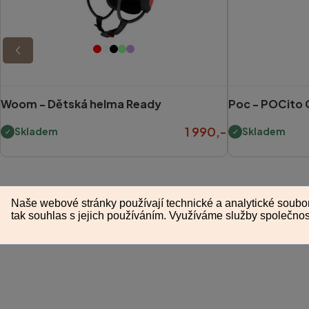
Woom -
Dětská helma Ready
Poc -
POCito 
1 990,-
Skladem
Skladem