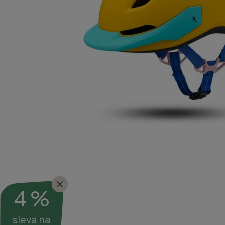
4 %
sleva na