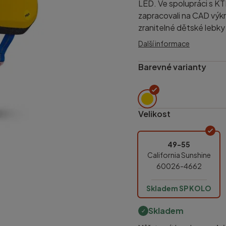
LED. Ve spolupráci s KT
zapracovali na CAD výkr
zranitelné dětské lebky
Další informace
Barevné varianty
Velikost
49-55
California Sunshine
60026-4662
Skladem SP KOLO
Skladem