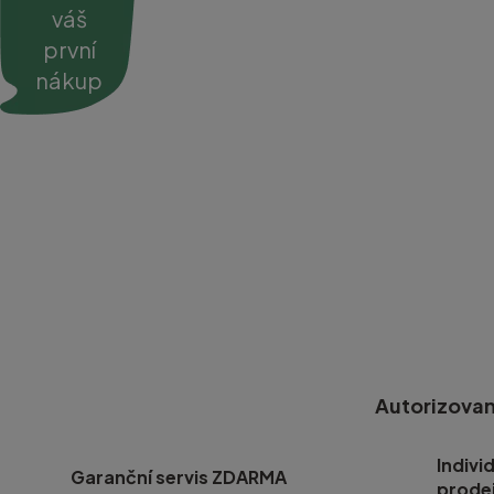
váš
první
nákup
Autorizovan
Indivi
Garanční servis ZDARMA
prode