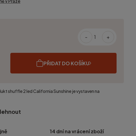
ně v Praze
-
+
PŘIDAT DO KOŠÍKU
dukt
shuffle 2 led California Sunshine
je vystaven na
olehnout
jně
14 dní na vrácení zboží