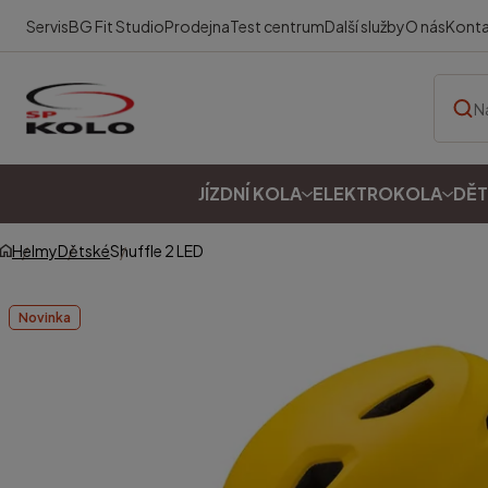
Servis
BG Fit Studio
Prodejna
Test centrum
Další služby
O nás
Kont
JÍZDNÍ KOLA
ELEKTROKOLA
DĚT
Helmy
Dětské
Shuffle 2 LED
Novinka