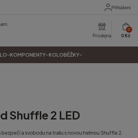
Přihlášení
nám:
0
Prodejna
0 Kč
OLO
KOMPONENTY
KOLOBĚŽKY
ed
Shuffle 2 LED
 bezpečí a svobodu na trailu s novou helmou Shuffle 2