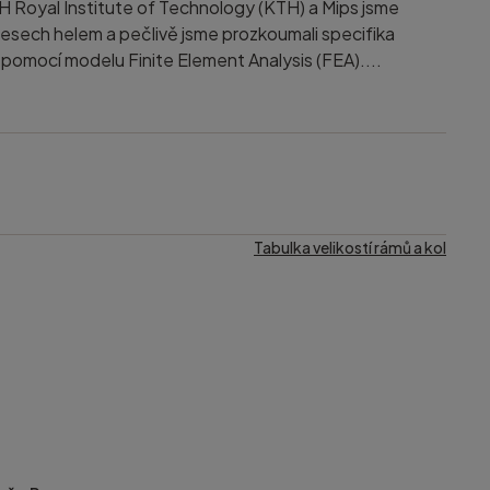
H Royal Institute of Technology (KTH) a Mips jsme
esech helem a pečlivě jsme prozkoumali specifika
 pomocí modelu Finite Element Analysis (FEA)....
Tabulka velikostí rámů a kol