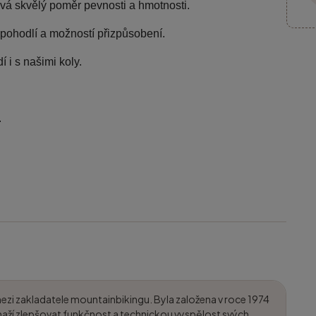
ává skvělý poměr pevnosti a hmotnosti.
 pohodlí a možností přizpůsobení.
í i s našimi koly.
.
mezi zakladatele mountainbikingu. Byla založena v roce 1974
aží zlepšovat funkčnost a technickou vyspělost svých