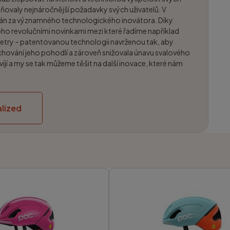
ňovaly nejnáročnější požadavky svých uživatelů. V
ván za významného technologického inovátora. Díky
noho revolučními novinkami mezi které řadíme například
etry – patentovanou technologii navrženou tak, aby
chování jeho pohodlí a zároveň snižovala únavu svalového
víjí a my se tak můžeme těšit na další inovace, které nám
lized