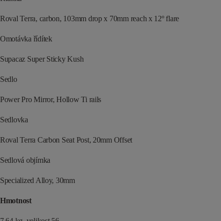
Roval Terra, carbon, 103mm drop x 70mm reach x 12º flare
Omotávka řídítek
Supacaz Super Sticky Kush
Sedlo
Power Pro Mirror, Hollow Ti rails
Sedlovka
Roval Terra Carbon Seat Post, 20mm Offset
Sedlová objímka
Specialized Alloy, 30mm
Hmotnost
7.64 kg, velikost 56