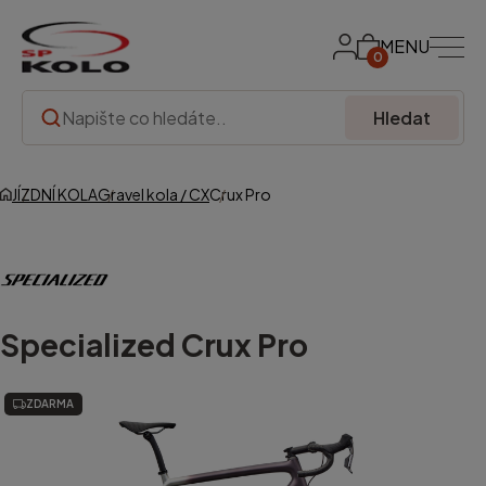
MENU
0
Hledat
JÍZDNÍ KOLA
Gravel kola / CX
Crux Pro
Specialized
Crux Pro
ZDARMA