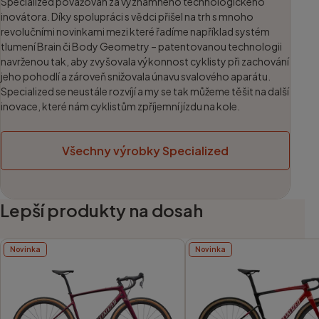
Specialized považován za významného technologického
inovátora. Díky spolupráci s vědci přišel na trh s mnoho
revolučními novinkami mezi které řadíme například systém
tlumení Brain či Body Geometry – patentovanou technologii
navrženou tak, aby zvyšovala výkonnost cyklisty při zachování
jeho pohodlí a zároveň snižovala únavu svalového aparátu.
Specialized se neustále rozvíjí a my se tak můžeme těšit na další
inovace, které nám cyklistům zpříjemní jízdu na kole.
Všechny výrobky Specialized
Lepší produkty na dosah
Novinka
Novinka