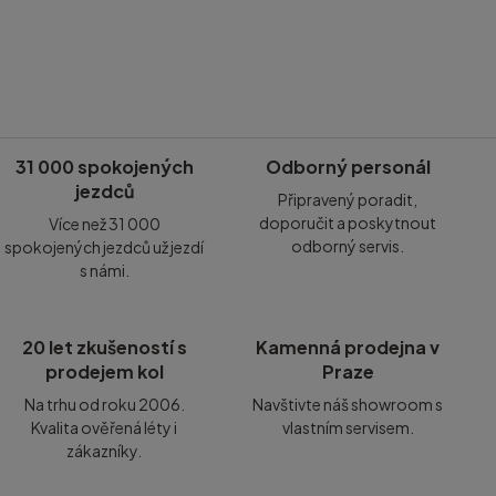
31 000 spokojených
Odborný personál
jezdců
Připravený poradit,
doporučit a poskytnout
Více než 31 000
odborný servis.
spokojených jezdců už jezdí
s námi.
20 let zkušeností s
Kamenná prodejna v
prodejem kol
Praze
Na trhu od roku 2006.
Navštivte náš showroom s
Kvalita ověřená léty i
vlastním servisem.
zákazníky.