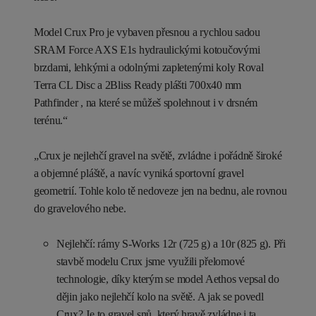
Model Crux Pro je vybaven přesnou a rychlou sadou
SRAM Force AXS E1s hydraulickými kotoučovými
brzdami, lehkými a odolnými zapletenými koly Roval
Terra CL Disc a 2Bliss Ready plášti 700x40 mm
Pathfinder , na které se můžeš spolehnout i v drsném
terénu.“
„Crux je nejlehčí gravel na světě, zvládne i pořádně široké
a objemné pláště, a navíc vyniká sportovní gravel
geometrií. Tohle kolo tě nedoveze jen na bednu, ale rovnou
do gravelového nebe.
Nejlehčí: rámy S-Works 12r (725 g) a 10r (825 g). Při
stavbě modelu Crux jsme využili přelomové
technologie, díky kterým se model Aethos vepsal do
dějin jako nejlehčí kolo na světě. A jak se povedl
Crux? Je to gravel snů, který hravě zvládne i ta