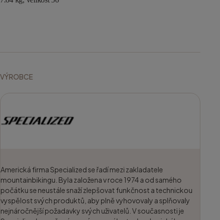
VÝROBCE
Americká firma Specialized se řadí mezi zakladatele
mountainbikingu. Byla založena v roce 1974 a od samého
počátku se neustále snaží zlepšovat funkčnost a technickou
vyspělost svých produktů, aby plně vyhovovaly a splňovaly
nejnáročnější požadavky svých uživatelů. V současnosti je