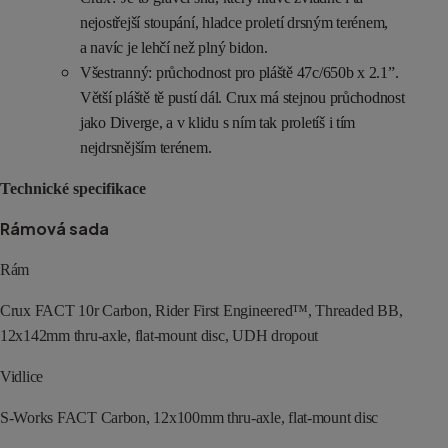
nejostřejší stoupání, hladce proletí drsným terénem,
a navíc je lehčí než plný bidon.
Všestranný: průchodnost pro pláště 47c/650b x 2.1”.
Větší pláště tě pustí dál. Crux má stejnou průchodnost
jako Diverge, a v klidu s ním tak proletíš i tím
nejdrsnějším terénem.
Technické specifikace
Rámová sada
Rám
Crux FACT 10r Carbon, Rider First Engineered™, Threaded BB,
12x142mm thru-axle, flat-mount disc, UDH dropout
Vidlice
S-Works FACT Carbon, 12x100mm thru-axle, flat-mount disc