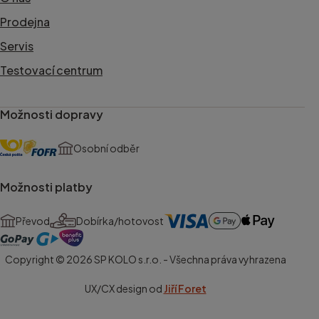
Prodejna
Servis
Testovací centrum
Možnosti dopravy
Osobní odběr
Možnosti platby
Převod
Dobírka/hotovost
Copyright © 2026 SP KOLO s.r.o. - Všechna práva vyhrazena
UX/CX design od
Jiří Foret