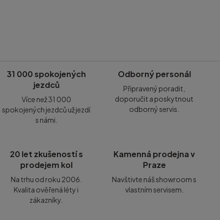
31 000 spokojených
Odborný personál
jezdců
Připravený poradit,
doporučit a poskytnout
Více než 31 000
odborný servis.
spokojených jezdců už jezdí
s námi.
20 let zkušeností s
Kamenná prodejna v
prodejem kol
Praze
Na trhu od roku 2006.
Navštivte náš showroom s
Kvalita ověřená léty i
vlastním servisem.
zákazníky.