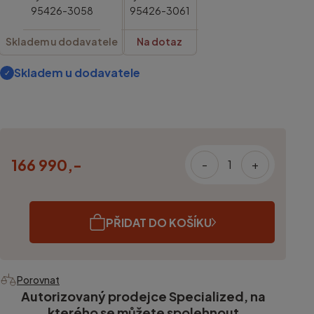
95426-3058
95426-3061
Skladem u dodavatele
Na dotaz
Skladem u dodavatele
166 990,-
-
+
PŘIDAT DO KOŠÍKU
Porovnat
Autorizovaný prodejce Specialized, na
kterého se můžete spolehnout