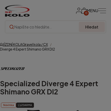
MENU
0
Hledat
JÍZDNÍ KOLA
Gravel kola / CX
Diverge 4 Expert Shimano GRX DI2
Specialized
Diverge 4 Expert
Shimano GRX DI2
Novinka
ZDARMA