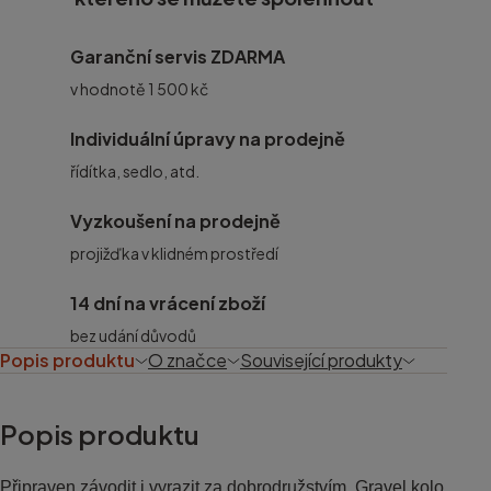
Garanční servis ZDARMA
v hodnotě 1 500 kč
Individuální úpravy na prodejně
řídítka, sedlo, atd.
Vyzkoušení na prodejně
projižďka v klidném prostředí
14 dní na vrácení zboží
bez udání důvodů
Popis produktu
O značce
Související produkty
Popis produktu
Připraven závodit i vyrazit za dobrodružstvím. Gravel kolo