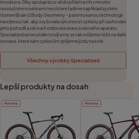
inovátora. Díky spolupráci s vědci přišel na trh s mnoho
revolučními novinkami mezi které řadíme například systém
tlumení Brain či Body Geometry – patentovanou technologii
navrženou tak, aby zvyšovala výkonnost cyklisty při zachování
jeho pohodlí a zároveň snižovala únavu svalového aparátu.
Specialized se neustále rozvíjí a my se tak můžeme těšit na další
inovace, které nám cyklistům zpříjemní jízdu na kole.
Všechny výrobky Specialized
Lepší produkty na dosah
Novinka
Novinka