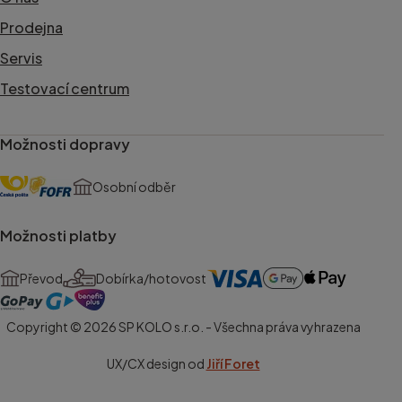
Prodejna
Servis
Testovací centrum
Možnosti dopravy
Osobní odběr
Možnosti platby
Převod
Dobírka/hotovost
Copyright © 2026 SP KOLO s.r.o. - Všechna práva vyhrazena
UX/CX design od
Jiří Foret