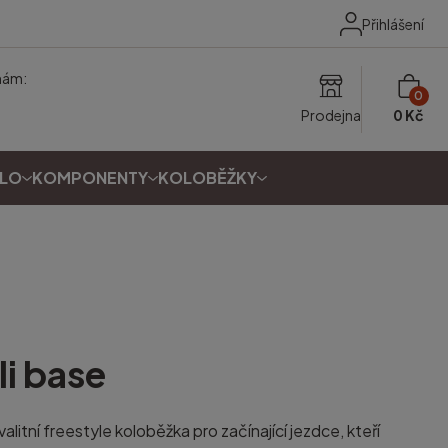
Přihlášení
nám:
0
Prodejna
0 Kč
OLO
KOMPONENTY
KOLOBĚŽKY
li base
valitní freestyle koloběžka pro začínající jezdce, kteří