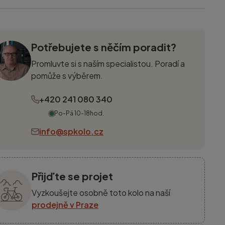
Potřebujete s něčím poradit?
Promluvte si s naším specialistou. Poradí a
pomůže s výběrem.
+420 241 080 340
Po-Pá 10-18hod.
info@spkolo.cz
Přijďte se projet
Vyzkoušejte osobně toto kolo na naší
prodejně v Praze