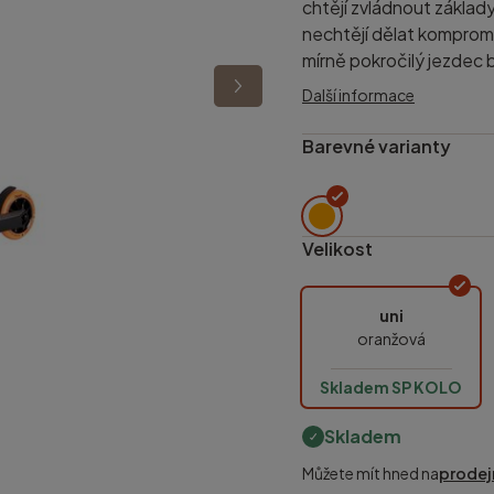
chtějí zvládnout základ
nechtějí dělat kompromi
mírně pokročilý jezdec b
Další informace
Barevné varianty
Velikost
uni
oranžová
Skladem SP KOLO
Skladem
Můžete mít hned na
prodej