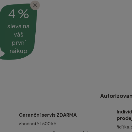
4 %
sleva na
váš
první
nákup
Autorizovan
Indivi
Garanční servis ZDARMA
prode
v hodnotě 1 500 kč
řídítka,