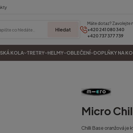
akty
Máte dotaz? Zavolejte 
Hledat
+420 241 080 340
+420 737 377 739
SKÁ KOLA
TRETRY
HELMY
OBLEČENÍ
DOPLŇKY NA K
Micro
Chil
Chilli Base oranžová je k