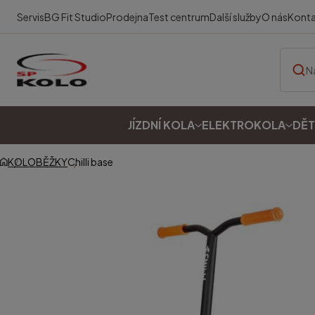
Servis
BG Fit Studio
Prodejna
Test centrum
Další služby
O nás
Kont
JÍZDNÍ KOLA
ELEKTROKOLA
DĚT
KOLOBĚŽKY
Chilli base