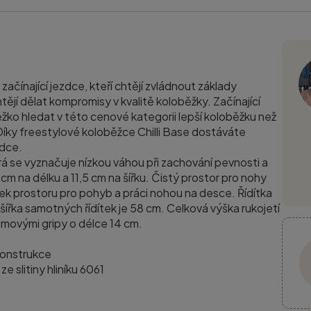
 začínající jezdce, kteří chtějí zvládnout základy
ějí dělat kompromisy v kvalitě koloběžky. Začínající
žko hledat v této cenové kategorii lepší koloběžku než
 Díky freestylové koloběžce Chilli Base dostáváte
zdce.
erá se vyznačuje nízkou váhou při zachování pevnosti a
m na délku a 11,5 cm na šířku. Čistý prostor pro nohy
ek prostoru pro pohyb a práci nohou na desce. Řídítka
ířka samotných řídítek je 58 cm. Celková výška rukojetí
umovými gripy o délce 14 cm.
konstrukce
 slitiny hliníku 6061