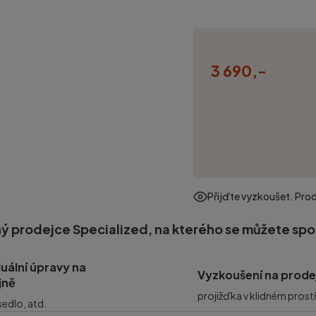
3 690,-
Přijďte vyzkoušet. Pro
ý prodejce Specialized, na kterého se můžete sp
duální úpravy na
Vyzkoušení na prode
jně
projižďka v klidném prost
 sedlo, atd.