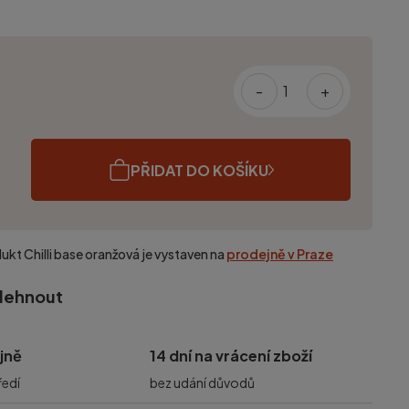
-
+
PŘIDAT DO KOŠÍKU
dukt
Chilli base oranžová
je vystaven na
prodejně v Praze
olehnout
jně
14 dní na vrácení zboží
ředí
bez udání důvodů