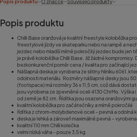
Popis produktu
O značce
Související produkty
Popis produktu
Chilli Base oranžová je kvalitní freestyle koloběžka pro
freestylové jízdy ve skateparku nebo na rampě a necht
jezdec nebo mladší mírně pokročilý jezdec bude jen tě
je právě koloběžka Chilli Base. Již žádné kompromisy.
bezkonkurenční poměr cena / kvalita pro začínající je
Nášlapná deska je vyrobena ze slitiny hliníku 6061, kt
odolnosti materiálu. Rozměry nášlapné desky jsou 50 c
(footspace) má rozměry 36 x 11,5 cm, což dává dostat
jsou vyrobena ze zpevněné oceli 4130 ChrMo. Výška i š
od země je 82 cm. Řídítka jsou osazena oranžovými g
kvalitní koloběžka pro začátečníky a mírně pokročilé
řídítka z chrom-molybdenové oceli – pevná a odolná 
deska je lehká a zároveň maximálně pevná – vyrobena ze
kvalitní 110 mm Chilli kolečka
velmi nízká váha - pouze 3,5 kg