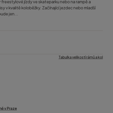
y freestylové jízdy ve skateparku nebo na rampě a
sy v kvalitě koloběžky. Začínající jezdec nebo mladší
ude jen...
Tabulka velikostí rámů a kol
ně v Praze