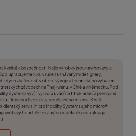
na kvalitě a bezpečnosti. Naše výrobky jsou navrhovány a
 Spolupracujeme ruku v ruce s uznávanými designery,
etiletých zkušeností v oboru vývoje a technického vybavení.
artnerských závodech na Thaj-wanu, v Číně a v Německu. Pod
ty Systems vyvíjí, vyrábí a uvádí na trh skládací a přenosné
itu, fitness a životní styl současného milenia. K naší
ní klientský servis. Micro Mobility Systems s jeho micro®
e světový trend. Skrze vlastní oddělení konstrukce je
hu.