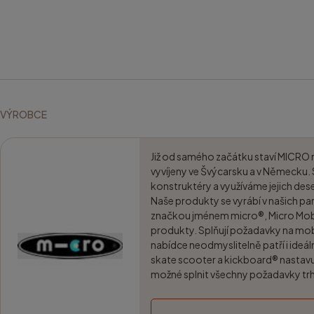
VÝROBCE
Již od samého začátku staví MICRO 
vyvíjeny ve Švýcarsku a v Německu.
konstruktéry a využíváme jejich des
Naše produkty se vyrábí v našich p
značkou jménem micro®, Micro Mobili
produkty. Splňují požadavky na mobil
nabídce neodmyslitelně patří i ideál
skate scooter a kickboard® nastavuj
možné splnit všechny požadavky tr