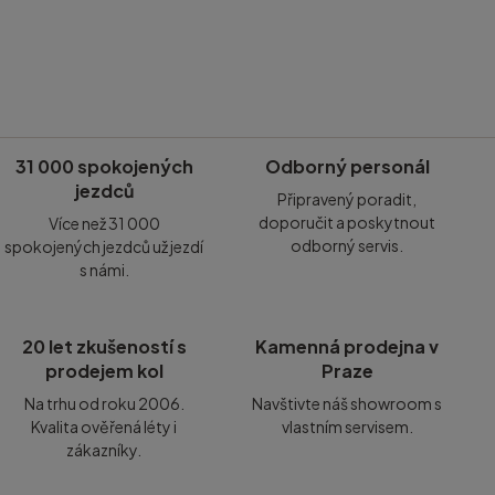
31 000 spokojených
Odborný personál
jezdců
Připravený poradit,
doporučit a poskytnout
Více než 31 000
odborný servis.
spokojených jezdců už jezdí
s námi.
20 let zkušeností s
Kamenná prodejna v
prodejem kol
Praze
Na trhu od roku 2006.
Navštivte náš showroom s
Kvalita ověřená léty i
vlastním servisem.
zákazníky.