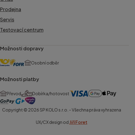
Prodejna
Servis
Testovací centrum
Možnosti dopravy
Osobní odběr
Možnosti platby
Převod
Dobírka/hotovost
Copyright © 2026 SP KOLO s.r.o. - Všechna práva vyhrazena
UX/CX design od
Jiří Foret