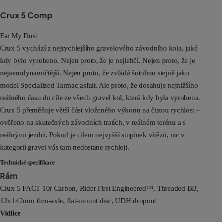
Crux 5 Comp
Eat My Dust
Crux 5 vychází z nejrychlejšího gravelového závodního kola, jaké
kdy bylo vyrobeno. Nejen proto, že je nejlehčí. Nejen proto, že je
nejaerodynamičtější. Nejen proto, že zvládá šotolinu stejně jako
model Specialized Tarmac asfalt. Ale proto, že dosahuje nejnižšího
reálného času do cíle ze všech gravel kol, která kdy byla vyrobena.
Crux 5 přeměňuje větší část vloženého výkonu na čistou rychlost –
ověřeno na skutečných závodních tratích, v reálném terénu a s
reálnými jezdci. Pokud je cílem nejvyšší stupínek vítězů, nic v
kategorii gravel vás tam nedostane rychleji.
Technické specifikace
Rám
Crux 5 FACT 10r Carbon, Rider First Engineered™, Threaded BB,
12x142mm thru-axle, flat-mount disc, UDH dropout
Vidlice