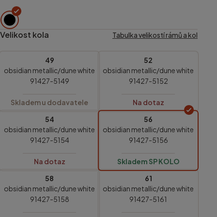
Velikost kola
Tabulka velikostí rámů a kol
49
52
obsidian metallic/dune white
obsidian metallic/dune white
91427-5149
91427-5152
Skladem u dodavatele
Na dotaz
54
56
obsidian metallic/dune white
obsidian metallic/dune white
91427-5154
91427-5156
Na dotaz
Skladem SP KOLO
58
61
obsidian metallic/dune white
obsidian metallic/dune white
91427-5158
91427-5161