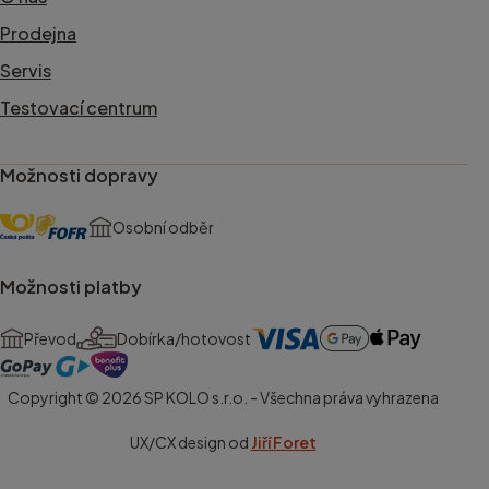
Prodejna
Servis
Testovací centrum
Možnosti dopravy
Osobní odběr
Možnosti platby
Převod
Dobírka/hotovost
Copyright © 2026 SP KOLO s.r.o. - Všechna práva vyhrazena
UX/CX design od
Jiří Foret