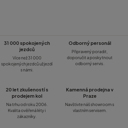
31 000 spokojených
Odborný personál
jezdců
Připravený poradit,
doporučit a poskytnout
Více než 31 000
odborný servis.
spokojených jezdců už jezdí
s námi.
20 let zkušeností s
Kamenná prodejna v
prodejem kol
Praze
Na trhu od roku 2006.
Navštivte náš showroom s
Kvalita ověřená léty i
vlastním servisem.
zákazníky.