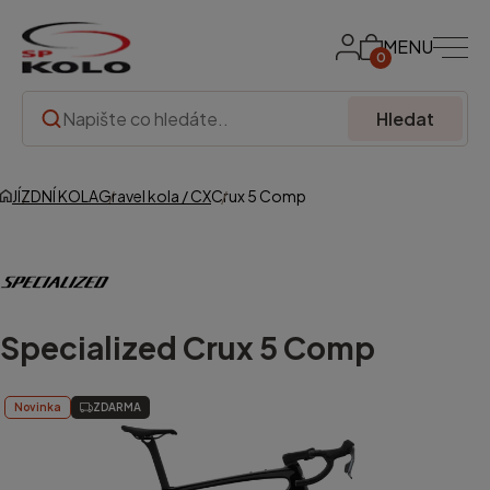
MENU
0
Hledat
JÍZDNÍ KOLA
Gravel kola / CX
Crux 5 Comp
Specialized
Crux 5 Comp
Novinka
ZDARMA