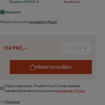
Skladem SP KOLO
Na dotaz
Skladem
Můžete mít hned na
prodejně v Praze
114 990,-
-
+
PŘIDAT DO KOŠÍKU
Přijďte vyzkoušet. Produkt
Crux 5 Comp obsidian
metallic/dune white
je vystaven na
prodejně v Praze
Porovnat