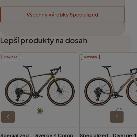
Všechny výrobky Specialized
Lepší produkty na dosah
Novinka
Novinka
Specialized -
Diverge 4 Comp
Specialized -
Diverge 