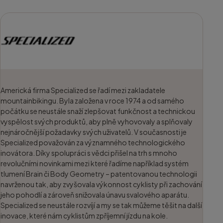
Americká firma Specialized se řadí mezi zakladatele
mountainbikingu. Byla založena v roce 1974 a od samého
počátku se neustále snaží zlepšovat funkčnost a technickou
vyspělost svých produktů, aby plně vyhovovaly a splňovaly
nejnáročnější požadavky svých uživatelů. V současnosti je
Specialized považován za významného technologického
inovátora. Díky spolupráci s vědci přišel na trh s mnoho
revolučními novinkami mezi které řadíme například systém
tlumení Brain či Body Geometry – patentovanou technologii
navrženou tak, aby zvyšovala výkonnost cyklisty při zachování
jeho pohodlí a zároveň snižovala únavu svalového aparátu.
Specialized se neustále rozvíjí a my se tak můžeme těšit na další
inovace, které nám cyklistům zpříjemní jízdu na kole.