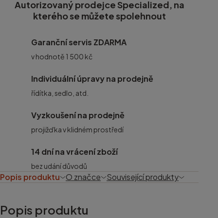
Autorizovaný prodejce Specialized, na
kterého se můžete spolehnout
Garanční servis ZDARMA
v hodnotě 1 500 kč
Individuální úpravy na prodejně
řídítka, sedlo, atd.
Vyzkoušení na prodejně
projižďka v klidném prostředí
14 dní na vrácení zboží
bez udání důvodů
Popis produktu
O značce
Související produkty
Popis produktu