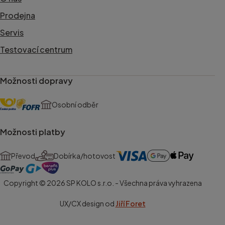
Prodejna
Servis
Testovací centrum
Možnosti dopravy
Osobní odběr
Možnosti platby
Převod
Dobírka/hotovost
Copyright © 2026 SP KOLO s.r.o. - Všechna práva vyhrazena
UX/CX design od
Jiří Foret