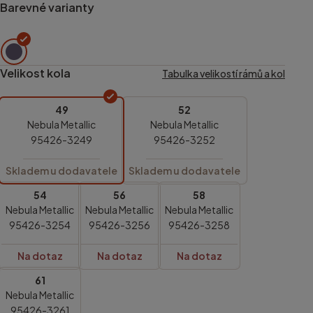
Barevné varianty
Velikost kola
Tabulka velikostí rámů a kol
49
52
Nebula Metallic
Nebula Metallic
95426-3249
95426-3252
Skladem u dodavatele
Skladem u dodavatele
54
56
58
Nebula Metallic
Nebula Metallic
Nebula Metallic
95426-3254
95426-3256
95426-3258
Na dotaz
Na dotaz
Na dotaz
61
Nebula Metallic
95426-3261