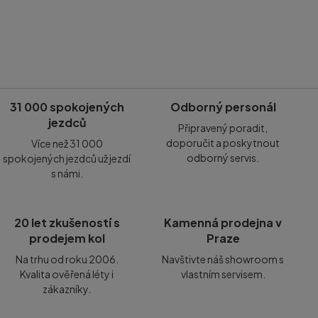
31 000 spokojených
Odborný personál
jezdců
Připravený poradit,
doporučit a poskytnout
Více než 31 000
odborný servis.
spokojených jezdců už jezdí
s námi.
20 let zkušeností s
Kamenná prodejna v
prodejem kol
Praze
Na trhu od roku 2006.
Navštivte náš showroom s
Kvalita ověřená léty i
vlastním servisem.
zákazníky.