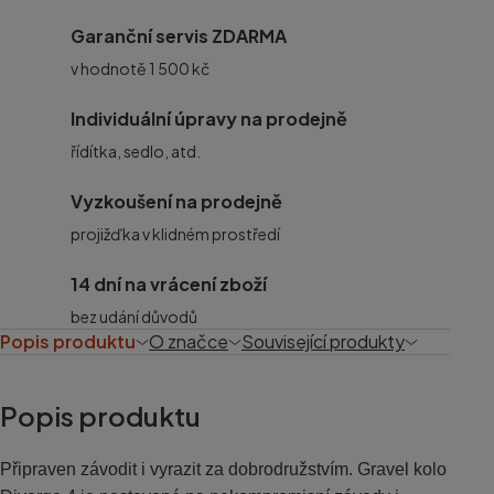
Garanční servis ZDARMA
v hodnotě 1 500 kč
Individuální úpravy na prodejně
řídítka, sedlo, atd.
Vyzkoušení na prodejně
projižďka v klidném prostředí
14 dní na vrácení zboží
bez udání důvodů
Popis produktu
O značce
Související produkty
Popis produktu
Připraven závodit i vyrazit za dobrodružstvím. Gravel kolo