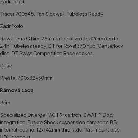
Zadní plášť
Tracer 700x45, Tan Sidewall, Tubeless Ready
Zadní kolo
Roval Terra C Rim, 25mm internal width, 32mm depth,
24h, Tubeless ready, DT for Roval 370 hub, Centerlock
disc, DT Swiss Competition Race spokes
Duše
Presta, 700x32-50mm
Rámová sada
Rám
Specialized Diverge FACT 9r carbon, SWAT™ Door
integration, Future Shock suspension, threaded BB,
internal routing, 12x142mm thru-axle, flat-mount disc,
UDH dropout