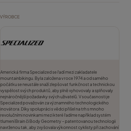
VÝROBCE
Americká firma Specialized se řadí mezi zakladatele
mountainbikingu. Byla založena v roce 1974 a od samého
počátku se neustále snaží zlepšovat funkčnost a technickou
vyspělost svých produktů, aby plně vyhovovaly a splňovaly
nejnáročnější požadavky svých uživatelů. V současnosti je
Specialized považován za významného technologického
inovátora. Díky spolupráci s vědci přišel na trh s mnoho
revolučními novinkami mezi které řadíme například systém
tlumení Brain či Body Geometry – patentovanou technologii
navrženou tak, aby zvyšovala výkonnost cyklisty při zachování